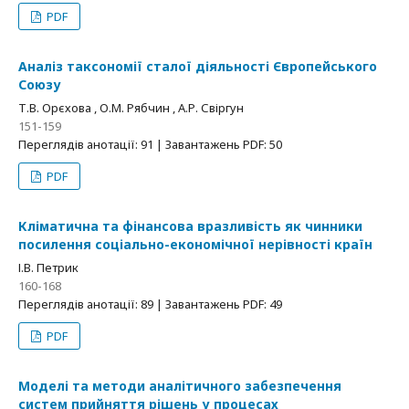
PDF
Аналіз таксономії сталої діяльності Європейського
Союзу
Т.В. Орєхова , О.М. Рябчин , А.Р. Свіргун
151-159
Переглядів анотації: 91 | Завантажень PDF: 50
PDF
Кліматична та фінансова вразливість як чинники
посилення соціально-економічної нерівності країн
І.В. Петрик
160-168
Переглядів анотації: 89 | Завантажень PDF: 49
PDF
Моделі та методи аналітичного забезпечення
систем прийняття рішень у процесах