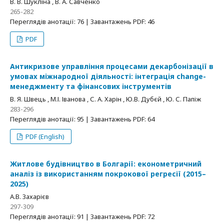
В. В. Шукліна , В. А. Савченко
265-282
Переглядів анотації: 76 | Завантажень PDF: 46
PDF
Антикризове управління процесами декарбонізації в
умовах міжнародної діяльності: інтеграція change-
менеджменту та фінансових інструментів
В. Я. Швець , М.І. Іванова , С. А. Харін , Ю.В. Дубєй , Ю. С. Папіж
283-296
Переглядів анотації: 95 | Завантажень PDF: 64
PDF (English)
Житлове будівництво в Болгарії: економетричний
аналіз із використанням покрокової регресії (2015–
2025)
A.B. Захарієв
297-309
Переглядів анотації: 91 | Завантажень PDF: 72