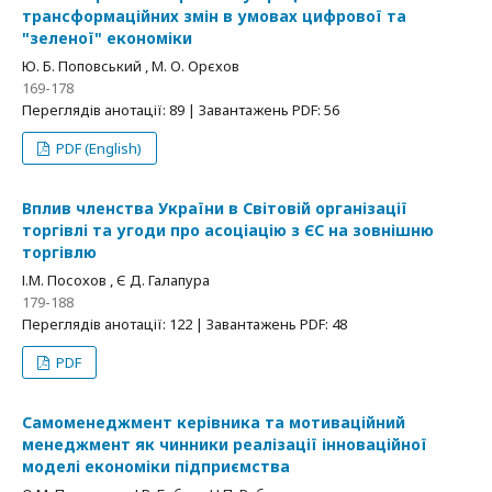
трансформаційних змін в умовах цифрової та
"зеленої" економіки
Ю. Б. Поповський , М. О. Орєхов
169-178
Переглядів анотації: 89 | Завантажень PDF: 56
PDF (English)
Вплив членства України в Світовій організації
торгівлі та угоди про асоціацію з ЄС на зовнішню
торгівлю
І.М. Посохов , Є Д. Галапура
179-188
Переглядів анотації: 122 | Завантажень PDF: 48
PDF
Самоменеджмент керівника та мотиваційний
менеджмент як чинники реалізації інноваційної
моделі економіки підприємства