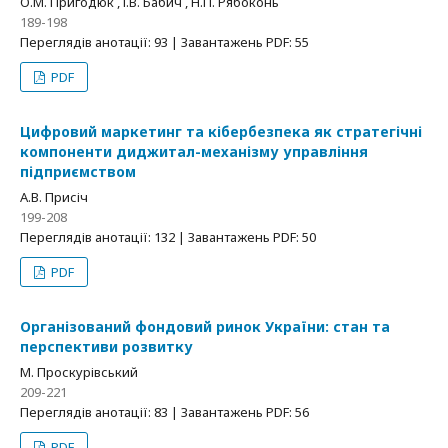
О.М. Пригодюк , І.В. Бабич , Н.П. Рябоконь
189-198
Переглядів анотації: 93 | Завантажень PDF: 55
PDF
Цифровий маркетинг та кібербезпека як стратегічні
компоненти диджитал-механізму управління
підприємством
А.В. Присіч
199-208
Переглядів анотації: 132 | Завантажень PDF: 50
PDF
Організований фондовий ринок України: стан та
перспективи розвитку
М. Проскурівський
209-221
Переглядів анотації: 83 | Завантажень PDF: 56
PDF