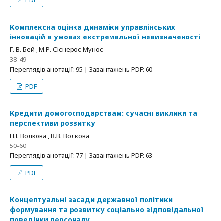
PDF
Комплексна оцінка динаміки управлінських
інновацій в умовах екстремальної невизначеності
Г. В. Бей , М.Р. Сіснерос Мунос
38-49
Переглядів анотації: 95 | Завантажень PDF: 60
PDF
Кредити домогосподарствам: сучасні виклики та
перспективи розвитку
Н.І. Волкова , В.В. Волкова
50-60
Переглядів анотації: 77 | Завантажень PDF: 63
PDF
Концептуальні засади державної політики
формування та розвитку соціально відповідальної
поведінки персоналу