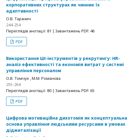
корпоративних структурах як чинник їх
адаптивності
О.В. Таранич
244-254
Переглядів анотації: 81 | Завантажень PDF: 46
PDF
Використання ШІ-інструментів у рекрутингу: HR-
аналіз ефективності та економія витрат у системі
управління персоналом
О.В. Томчук , М.М. Романова
255-264
Переглядів анотації: 80 | Завантажень PDF: 65
PDF
Цифрова мотиваційна дихотомія як концептуальна
основа управління людськими ресурсами в умовах
діджиталізації