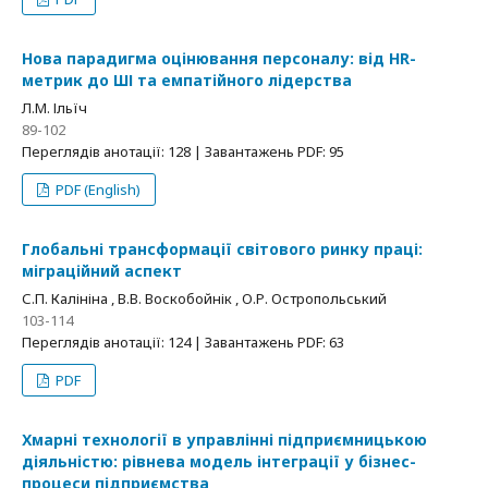
Нова парадигма оцінювання персоналу: від HR-
метрик до ШІ та емпатійного лідерства
Л.М. Ільїч
89-102
Переглядів анотації: 128 | Завантажень PDF: 95
PDF (English)
Глобальні трансформації світового ринку праці:
міграційний аспект
С.П. Калініна , В.В. Воскобойнік , О.Р. Остропольський
103-114
Переглядів анотації: 124 | Завантажень PDF: 63
PDF
Хмарні технології в управлінні підприємницькою
діяльністю: рівнева модель інтеграції у бізнес-
процеси підприємства