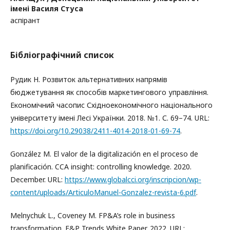
імені Василя Стуса
аспірант
Бібліографічний список
Рудик Н. Розвиток альтернативних напрямів
бюджетування як способів маркетингового управління.
Економічний часопис Східноекономічного національного
університету імені Лесі Українки. 2018. №1. С. 69–74. URL:
https://doi.org/10.29038/2411-4014-2018-01-69-74
.
González M. El valor de la digitalización en el proceso de
planificación. CCA insight: controlling knowledge. 2020.
December. URL:
https://www.globalcci.org/inscripcion/wp-
content/uploads/ArticuloManuel-Gonzalez-revista-6.pdf
.
Melnychuk L., Coveney M. FP&A’s role in business
transformation. F&P Trends White Paper. 2022. URL: