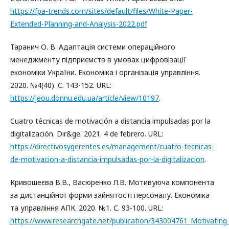
https://fpa-trends.com/sites/default/files/White-Paper-
Extended-Planning-and-Analysis-2022.pdf
Таранич О. В. Адаптація системи операційного
менеджменту підприємств в умовах цифровізації
економіки України. Економіка і організація управління.
2020. №4(40). С. 143-152. URL:
https://jeou.donnu.edu.ua/article/view/10197
.
Cuatro técnicas de motivación a distancia impulsadas por la
digitalización. Dir&ge. 2021. 4 de febrero. URL:
https://directivosygerentes.es/management/cuatro-tecnicas-
de-motivacion-a-distancia-impulsadas-por-la-digitalizacion
.
Кривошеєва В.В., Васюренко Л.В. Мотивуюча компонента
за дистанційної форми зайнятості персоналу. Економіка
та управління АПК. 2020. №1. С. 93-100. URL:
https://www.researchgate.net/publication/343004761_Motivatin