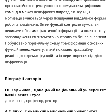
організаційною структурою та формуванням цифрових
команд в межах нецифрових підрозділів. Функція
мотивації змінюється через поширення віддаленої форми
роботи працівників. Зміни функції контролю зумовлені
великими обсягами фактичної інформації та полягають у
запровадженні клієнтського контролю та бізнес-аналітики.
Побудовано порівняльну схему трансформації основних
функцій менеджменту, в якій показано традиційну
реалізацію окремих функцій та їх перетворення під дією
цифровізації.
Біографії авторів
І.В. Хаджинов ,
Донецький національний університет
імені Василя Стуса
д-р екон. н., професор, ректор
А.Є. Іщук ,
Донецький національний університет