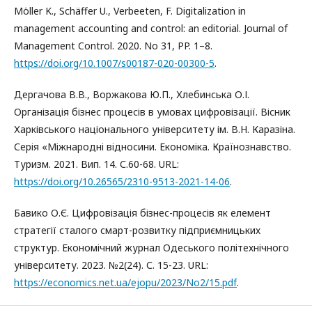
Möller K., Schäffer U., Verbeeten, F. Digitalization in
management accounting and control: an editorial. Journal of
Management Control. 2020. No 31, PP. 1–8.
https://doi.org/10.1007/s00187-020-00300-5
.
Дергачова В.В., Воржакова Ю.П., Хлебинська О.І.
Організація бізнес процесів в умовах цифровізації. Вісник
Харківського національного університету ім. В.Н. Каразіна.
Серія «Міжнародні відносини. Економіка. Країнознавство.
Туризм. 2021. Вип. 14. С.60-68. URL:
https://doi.org/10.26565/2310-9513-2021-14-06
.
Бавико О.Є. Цифровізація бізнес-процесів як елемент
стратегії сталого смарт-розвитку підприємницьких
структур. Економічний журнал Одеського політехнічного
університету. 2023. №2(24). С. 15-23. URL:
https://economics.net.ua/ejopu/2023/No2/15.pdf
.