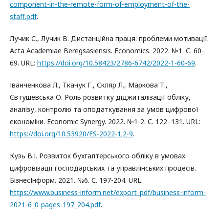
component-in-the-remote-form-of-employment-of-the-
staff.pdf
.
Лучик С., Лучик В. Дистанційна праця: проблеми мотивації.
Acta Academiae Beregsasiensis. Economics. 2022. №1. С. 60-
69. URL:
https://doi.org/10.58423/2786-6742/2022-1-60-69
.
Іванченкова Л., Ткачук Г., Скляр Л., Маркова Т.,
Євтушевська О. Роль розвитку діджиталізації обліку,
аналізу, контролю та оподаткування за умов цифрової
економіки. Economic Synergy. 2022. №1-2. С. 122–131. URL:
https://doi.org/10.53920/ES-2022-1;2-9
.
Кузь В.І. Розвиток бухгалтерського обліку в умовах
цифровізації господарських та управлінських процесів.
БізнесІнформ. 2021. №6. С. 197-204. URL:
https://www.business-inform.net/export_pdf/business-inform-
2021-6_0-pages-197_204.pdf
.