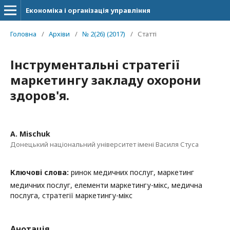
Економіка і організація управління
Головна
/
Архіви
/
№ 2(26) (2017)
/
Статті
Інструментальні стратегії
маркетингу закладу охорони
здоров'я.
A. Mischuk
Донецький національний університет імені Василя Стуса
Ключові слова:
ринок медичних послуг, маркетинг
медичних послуг, елементи маркетингу-мікс, медична
послуга, стратегії маркетингу-мікс
Анотація