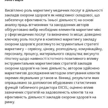
Висвітлено роль маркетингу медичних послуг в діяльності
закладів охорони здоров'я як невід'ємної складової, що
забезпечує ефективність їхньої діяльності; на основі
аналізу праць вітчизняних та закордонних авторів
обґрунтовано вибір необхідних елементів маркетинг-мікс
у сфері медичних послуг та визначено їх місце; доведено
ключову роль послуги в комплексі маркетингу закладу
охорони здоров'я; розглянуто інструментальні стратегії
маркетингу – сервісну, цінову, розподільчу, комунікаційну,
персоналу, процесу, матеріального свідоцтва; висунуто
гіпотезу щодо наявності істотного позитивного впливу
інструментальних маркетингових стратегій закладів
охорони здоров'я на їхню діяльність; автором здійснено
маркетингові дослідження методом опитування клієнтів
окремих лікувальних установ м. Вінниці, результати яких
опрацьовано за допомогою вбудованих статистичних
функцій табличного редактора EXCEL; оцінено вплив
зазначених стратегій на задоволеність клієнтів та на
ефективність діяльності закладів охорони здоров'я на
ринку.