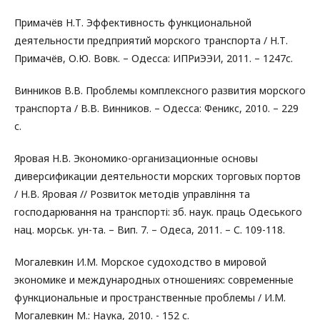
Примачёв Н.Т. Эффективность функциональной
деятельности предприятий морского транспорта / Н.Т.
Примачёв, О.Ю. Вовк. – Одесса: ИПРиЭЭИ, 2011. – 1247с.
Винников В.В. Проблемы комплексного развития морского
транспорта / В.В. Винников. – Одесса: Феникс, 2010. – 229
с.
Яровая Н.В. Экономико-организационные основы
диверсификации деятельности морских торговых портов
/ Н.В. Яровая // Розвиток методів управління та
господарювання на транспорті: зб. наук. праць Одеського
нац. морськ. ун-та. – Вип. 7. – Одеса, 2011. – С. 109-118.
Могалевкин И.М. Морское судоходство в мировой
экономике и международных отношениях: современные
функциональные и пространственные проблемы / И.М.
Могалевкин М.: Наука, 2010. - 152 с.