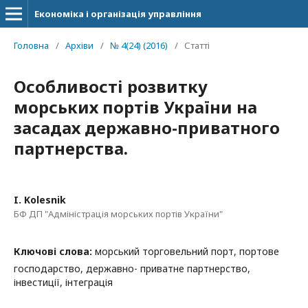
Економіка і організація управління
Головна
/
Архіви
/
№ 4(24) (2016)
/
Статті
Особливості розвитку
морських портів України на
засадах державно-приватного
партнерства.
I. Kolesnik
БФ ДП "Адміністрація морських портів України"
Ключові слова:
морський торговельний порт, портове
господарство, державно- приватне партнерство,
інвестиції, інтеграція