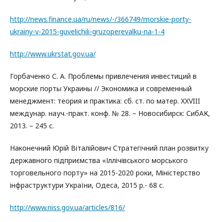
http://news.finance.ua/ru/news/-/366749/morskie-porty-
ukrainy-v-2015-guvelichili-gruzoperevalku-na-1-4
http://www.ukrstat.gov.ua/
Горбаченко С. А. Проблемы привлечения инвестиций в
морские порты Украины // Экономика и современный
менеджмент: теория и практика: сб. ст. по матер. XXVIII
междунар. науч.-практ. конф. № 28. – Новосибирск: СибАК,
2013. – 245 с.
Наконечний Юрій Віталійович Стратегічний план розвитку
державного підприємства «Іллічівського морського
торговельного порту» на 2015-2020 роки, Міністерство
інфраструктури України, Одеса, 2015 р.- 68 с.
http://www.niss.gov.ua/articles/816/