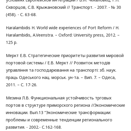
Скворцов, С.В. Крыжановский // Транспорт. - 2007. - № 30
(458). - С. 63-68.
Haralambidis H. World wide experiences of Port Reform / H.
Haralambidis, A.Veenstra. – Oxford: University press, 2012. –
125 p.
Меркт Е.В. Стратегические приоритеты развития мировой
портовой системы / Е.В. Меркт // Розвиток методів
управління та господарювання на транспорті: зб. наук.
праць Одеського нац. морськ. ун-та. – Вип. 7. – Одеса,
2011. – С. 17-26.
Мезина Л.В. Функциональная устойчивость трговых
портов в структуре приморского региона //Экономические
инновации. Вып.13 “Экономические трансформации:
проблемы и современные тенденции регионального
развития. - 2002.- С.162-168.