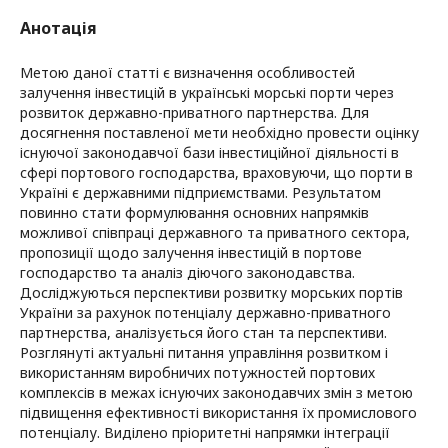
Анотація
Метою даної статті є визначення особливостей
залучення інвестицій в українські морські порти через
розвиток державно-приватного партнерства. Для
досягнення поставленої мети необхідно провести оцінку
існуючої законодавчої бази інвестиційної діяльності в
сфері портового господарства, враховуючи, що порти в
Україні є державними підприємствами. Результатом
повинно стати формулювання основних напрямків
можливої співпраці державного та приватного сектора,
пропозиції щодо залучення інвестицій в портове
господарство та аналіз діючого законодавства.
Досліджуються перспективи розвитку морських портів
України за рахунок потенціалу державно-приватного
партнерства, аналізується його стан та перспективи.
Розглянуті актуальні питання управління розвитком і
використанням виробничих потужностей портових
комплексів в межах існуючих законодавчих змін з метою
підвищення ефективності використання їх промислового
потенціалу. Виділено пріоритетні напрямки інтеграції