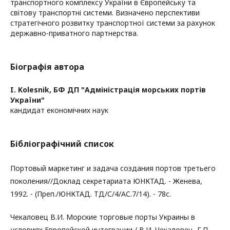
транспортного комплексу України в Європейську та
світову транспортні системи. Визначено перспективи
стратегічного розвитку транспортної системи за рахунок
державно-приватного партнерства.
Біографія автора
I. Kolesnik,
БФ ДП "Адміністрація морських портів
України"
кандидат економічних наук
Бібліографічний список
Портовый маркетинг и задача создания портов третьего
поколения//Доклад секретариата ЮНКТАД. - Женева,
1992. - (Преп./ЮНКТАД. ТД/С/4/АС.7/14). - 78с.
Чекаловец В.И. Морские торговые порты Украины в
условиях Европейской интеграции / В.И. Чекаловец, Г.П.