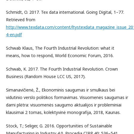
Schmidt, O. 2017. Tex data international. Going Digital, 1–77.
Retrieved from
http://www.texdata.com/content/ltystexdata_magazine_issue_20
4-en.pdf
Schwab Klaus, The Fourth Industrial Revolution: what it
means, how to respond, World Economic Forum, 2016.
Schwab, K. 2017. The Fourth Industrial Revolution. Crown
Business (Random House LCC US, 2017).
Simanavičienė, Ž., Ekonominis saugumas ir smulkaus bei
vidutinio verslo politikos formavimas. Visuomenės saugumas ir
darni plėtra: visuomenės saugumo aktualijos ir probleminiai
klausimai 2 tomas, kolektyvinė monografija, 2018, Kaunas.
Stock, T.; Seliger, G. 2016. Opportunities of Sustainable
Manufacturing in Industry 4.0. Procedia CIRP 40: 536–541.