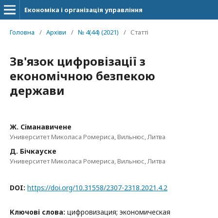
Економіка і організація управління
Головна
/
Архіви
/
№ 4(44) (2021)
/
Статті
Зв'язок цифровізації з
економічною безпекою
держави
Ж. Сіманавичене
Университет Миколаса Ромериса, Вильнюс, Литва
Д. Бічкауске
Университет Миколаса Ромериса, Вильнюс, Литва
DOI:
https://doi.org/10.31558/2307-2318.2021.4.2
Ключові слова:
цифровизация; экономическая