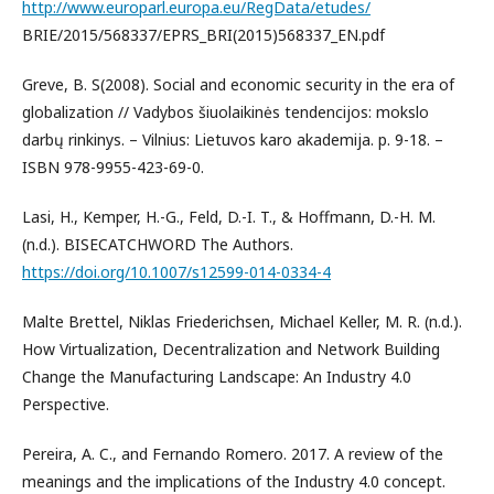
http://www.europarl.europa.eu/RegData/etudes/
BRIE/2015/568337/EPRS_BRI(2015)568337_EN.pdf
Greve, B. S(2008). Social and economic security in the era of
globalization // Vadybos šiuolaikinės tendencijos: mokslo
darbų rinkinys. – Vilnius: Lietuvos karo akademija. p. 9-18. –
ISBN 978-9955-423-69-0.
Lasi, H., Kemper, H.-G., Feld, D.-I. T., & Hoffmann, D.-H. M.
(n.d.). BISECATCHWORD The Authors.
https://doi.org/10.1007/s12599-014-0334-4
Malte Brettel, Niklas Friederichsen, Michael Keller, M. R. (n.d.).
How Virtualization, Decentralization and Network Building
Change the Manufacturing Landscape: An Industry 4.0
Perspective.
Pereira, A. C., and Fernando Romero. 2017. A review of the
meanings and the implications of the Industry 4.0 concept.