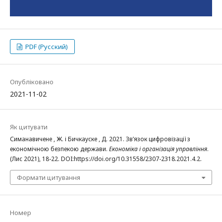
PDF (Русский)
Опубліковано
2021-11-02
Як цитувати
Симанавичене , Ж. і Бичкауске , Д. 2021. Зв’язок цифровізації з
економічною безпекою держави.
Економіка і організація управління
.
(Лис 2021), 18-22. DOI:https://doi.org/10.31558/2307-2318.2021.4.2.
Формати цитування
Номер