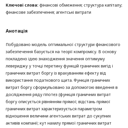
Ключові слова:
фінансові обмеження; структура капіталу;
фінансове забезпечення; агентські витрати
Анотація
Побудовано модель оптимальної структури фінансового
забезпечення базується на теорії компромісу. В основу
покладено ідею знаходження значення оптимуму
левериджу у точці перетину функцій граничних вигід і
граничних витрат боргу із врахуванням ефекту від
використання податкового щита. Функція граничних
витрат боргу сформульовано за допомогою введення в
дослідження ряду гіпотез (функція граничних витрат
боргу описується рівнянням прямої; відстань прямої
граничних витрат характеризується параметром
відношення величини агентських витрат до сукупних
активів компанії; кут нахилу прямої граничних витрат