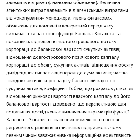
залежить від рівня фінансових обмежень). Величина
агентських витрат залежить від агентськими витратами
від «окопування» менеджера. Рівень фінансових
обмежень для компанії в конкретний період часу
визначається на основі функції Каплана-Зінгалеса та
показників: відношення чистого грошового потоку
корпорації до балансової вартості сукупних активів;
відношення довгострокового позичкового капіталу
корпорації до обсягу сукупних активів; відношення обсягу
дивідендних виплат акціонерам до суми активів; частка
ліквідних активів корпорації у балансовій вартості
сукупних активів; коефіцієнт Тобіна, що розраховується як
відношення ринкової вартості власного капіталу до його
балансової вартості. Доведено, що перспективою для
подальших досліджень є визначення параметрів функції
Каплана – Зінгалеса фінансових обмежень на основі
регресійного рівняння вітчизняних підприємств, чому
певним чином заважає низька інформаційна ефективність