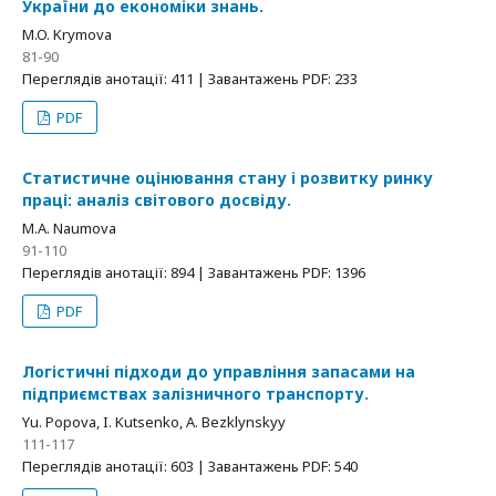
України до економіки знань.
M.O. Krymova
81-90
Переглядів анотації: 411 | Завантажень PDF: 233
PDF
Статистичне оцінювання стану і розвитку ринку
праці: аналіз світового досвіду.
M.A. Naumova
91-110
Переглядів анотації: 894 | Завантажень PDF: 1396
PDF
Логістичні підходи до управління запасами на
підприємствах залізничного транспорту.
Yu. Popova, I. Kutsenko, A. Bezklynskyy
111-117
Переглядів анотації: 603 | Завантажень PDF: 540