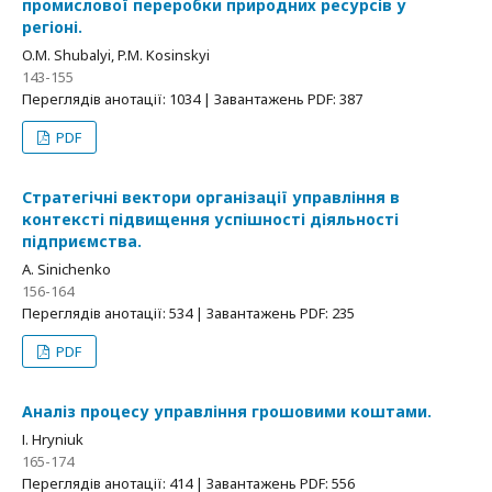
промислової переробки природних ресурсів у
регіоні.
O.M. Shubalyi, P.M. Kosinskyi
143-155
Переглядів анотації: 1034 | Завантажень PDF: 387
PDF
Стратегічні вектори організації управління в
контексті підвищення успішності діяльності
підприємства.
A. Sinichenko
156-164
Переглядів анотації: 534 | Завантажень PDF: 235
PDF
Аналіз процесу управління грошовими коштами.
І. Hryniuk
165-174
Переглядів анотації: 414 | Завантажень PDF: 556