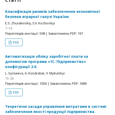
Статті
Класифікація ризиків забезпечення економічної
безпеки аграрної галузі України.
E.S. Zhurakivskiy, S.V. Kozlovskyi
7-14
Переглядів анотації: 508 | Завантажень PDF: 197
PDF
Автоматизація обліку заробітної плати за
допомогою програми «1С. Підприємство»
конфігурації 2.0.
L. Syniaieva, A. Kondratuk, V. Mykulskyi
15-26
Переглядів анотації: 1056 | Завантажень PDF: 1689
PDF
Теоретичні засади управління витратами в системі
забезпечення якості продукції підприємства.