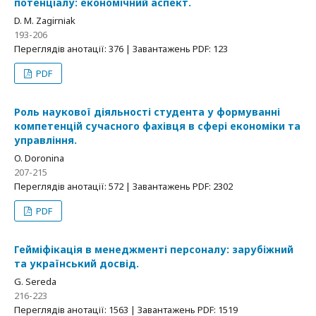
потенціалу: економічний аспект.
D. М. Zagirnіak
193-206
Переглядів анотації: 376 | Завантажень PDF: 123
PDF
Роль наукової діяльності студента у формуванні
компетенцій сучасного фахівця в сфері економіки та
управління.
O. Doronina
207-215
Переглядів анотації: 572 | Завантажень PDF: 2302
PDF
Гейміфікація в менеджменті персоналу: зарубіжний
та український досвід.
G. Sereda
216-223
Переглядів анотації: 1563 | Завантажень PDF: 1519