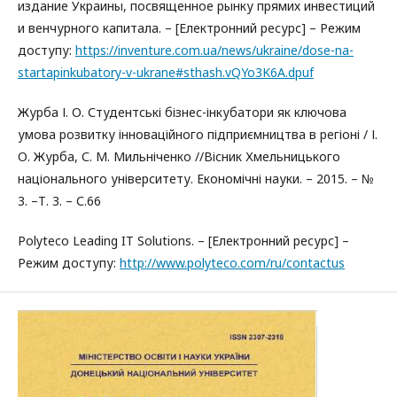
издание Украины, посвященное рынку прямих инвестиций
и венчурного капитала. – [Електронний ресурс] – Режим
доступу:
https://inventure.com.ua/news/ukraine/dose-na-
startapinkubatory-v-ukrane#sthash.vQYo3K6A.dpuf
Журба І. О. Студентські бізнес-інкубатори як ключова
умова розвитку інноваційного підприємництва в регіоні / І.
О. Журба, С. М. Мильніченко //Вісник Хмельницького
національного університету. Економічні науки. – 2015. – №
3. –Т. 3. – С.66
Polyteco Leading IT Solutions. – [Електронний ресурс] –
Режим доступу:
http://www.polyteco.com/ru/contactus