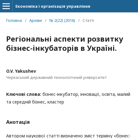
Економіка і організація управління
Головна
/
Архіви
/
№ 2(22) (2016)
/
Статті
Регіональні аспекти розвитку
бізнес-інкубаторів в Україні.
O.V. Yakushev
Черкаський державний технологічний університет
Ключові слова:
бізнес-інкубатор, інновації, освіта, малий
та середній бізнес, кластер
Анотація
Автором наукової статті визначено зміст терміну «бізнес-