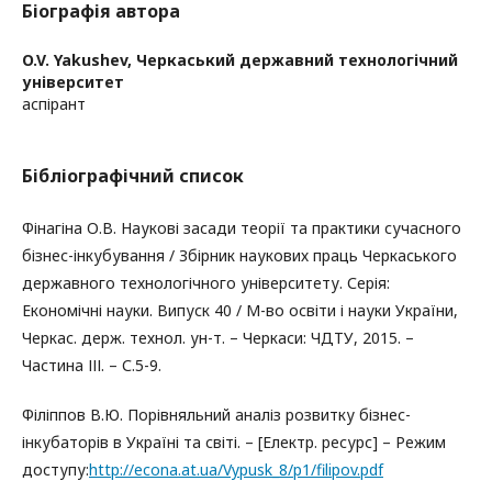
Біографія автора
O.V. Yakushev,
Черкаський державний технологічний
університет
аспірант
Бібліографічний список
Фінагіна О.В. Наукові засади теорії та практики сучасного
бізнес-інкубування / Збірник наукових праць Черкаського
державного технологічного університету. Серія:
Економічні науки. Випуск 40 / М-во освіти і науки України,
Черкас. держ. технол. ун-т. – Черкаси: ЧДТУ, 2015. –
Частина ІІІ. – С.5-9.
Філіппов В.Ю. Порівняльний аналіз розвитку бізнес-
інкубаторів в Україні та світі. – [Електр. ресурс] – Режим
доступу:
http://econa.at.ua/Vypusk_8/p1/filipov.pdf