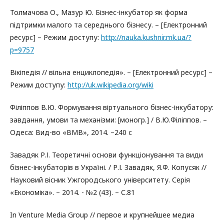
Толмачова О., Мазур Ю. Бізнес-інкубатор як форма
підтримки малого та середнього бізнесу. – [Електронний
ресурс] – Режим доступу:
http://nauka.kushnir.mk.ua/?
p=9757
Вікіпедія // вільна енциклопедія». – [Електронний ресурс] –
Режим доступу:
http://uk.wikipedia.org/wiki
Філіппов В.Ю. Формування віртуального бізнес-інкубатору:
завдання, умови та механізми: [моногр.] / В.Ю.Філіппов. –
Одеса: Вид-во «ВМВ», 2014. –240 с
Завадяк Р.І. Теоретичні основи функціонування та види
бізнес-інкубаторів в Україні. / Р.І. Завадяк, Я.Ф. Копусяк //
Науковий вісник Ужгородського університету. Серія
«Економіка». – 2014. - №2 (43). – С.81
In Venture Media Group // первое и крупнейшее медиа