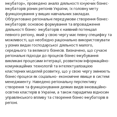
інкубатор», проведено аналіз діяльності існуючих бізнес-
інкубаторів різних регіонів України, їх головну мету
функціонування у вищих навчальних закладах.
Обґрунтовано регіональні передумови створення бізнес-
інкубаторів: основою формування та впровадження
діяльності бізнес- інкубаторів є наявний потенціал
певного регіону, який у свою чергу має певну специфіку та
можливості, що необхідно раціонально використовувати
у різних видах господарської діяльності малого,
середнього та великого бізнесів. Визначено, що сучасні
регіональні підходи до процесів бізнес-інкубування
викликані процесами інтеграції, розвитком інформаційно-
комунікаційних технологій та інтелектуалізацією
кластерних моделей розвитку, що у свою чергу змінюють
бізнес-процеси як соціально- економічне явище в системі
менеджменту. Наведено регіональну перспективу
створення та функціонування деяких видів інноваційно-
освітніх кластерів в України, а також парадигма відносин
управлінського впливу та створення бізнес-інкубаторів в
регіоні.