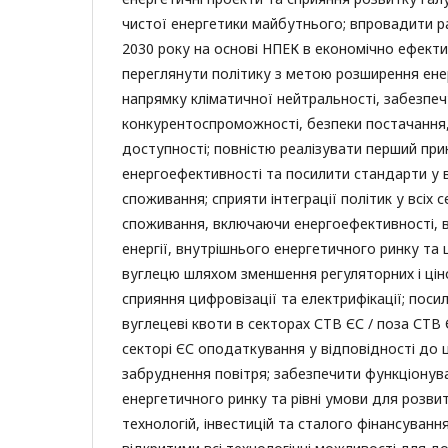
чистої енергетики майбутнього; впровадити 
2030 року на основі НПЕК в економічно ефекти
переглянути політику з метою розширення енер
напрямку кліматичної нейтральності, забезпе
конкурентоспроможності, безпеки постачання,
доступності; повністю реалізувати перший пр
енергоефективності та посилити стандарти у в
споживання; сприяти інтеграції політик у всіх 
споживання, включаючи енергоефективності, 
енергії, внутрішнього енергетичного ринку та
вуглецю шляхом зменшення регуляторних і ціно
сприяння цифровізації та електрифікації; поси
вуглецеві квоти в секторах СТВ ЄС / поза СТВ
секторі ЄС оподаткування у відповідності до 
забруднення повітря; забезпечити функціонув
енергетичного ринку та рівні умови для розви
технологій, інвестицій та сталого фінансуванн