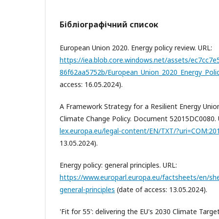
Бібліографічний список
European Union 2020. Energy policy review. URL:
https://iea.blob.core.windows.net/assets/ec7cc7
86f62aa5752b/European_Union_2020_Energy_Polic
access: 16.05.2024).
A Framework Strategy for a Resilient Energy Unio
Climate Change Policy. Document 52015DC0080.
lex.europa.eu/legal-content/EN/TXT/?uri=COM:20
13.05.2024).
Energy policy: general principles. URL:
https://www.europarl.europa.eu/factsheets/en/she
general-principles
(date of access: 13.05.2024).
'Fit for 55': delivering the EU's 2030 Climate Targ