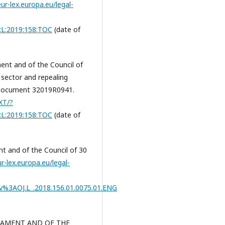
eur-lex.europa.eu/legal-
J:L:2019:158:TOC
(date of
ent and of the Council of
y sector and repealing
. Document 32019R0941.
XT/?
J:L:2019:158:TOC
(date of
nt and of the Council of 30
ur-lex.europa.eu/legal-
3AOJ.L_.2018.156.01.0075.01.ENG
LIAMENT AND OF THE