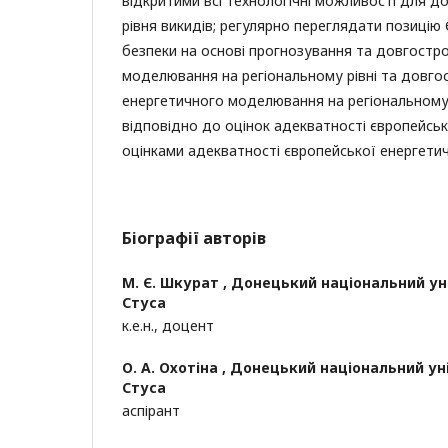
відкритими всі технологічні можливості для д
рівня викидів; регулярно переглядати позиці
безпеки на основі прогнозування та довгостр
моделювання на регіональному рівні та довго
енергетичного моделювання на регіональному рі
відповідно до оцінок адекватності європейськ
оцінками адекватності європейської енергетич
Біографії авторів
М. Є. Шкурат ,
Донецький національний уні
Стуса
к.е.н., доцент
О. А. Охотіна ,
Донецький національний уні
Стуса
аспірант