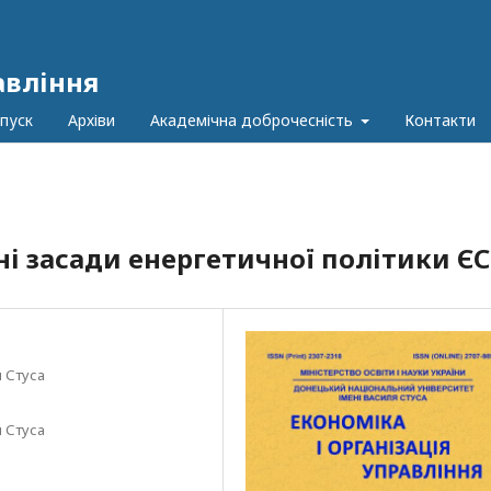
авління
пуск
Архіви
Академічна доброчесність
Контакти
ні засади енергетичної політики ЄС
 Стуса
 Стуса