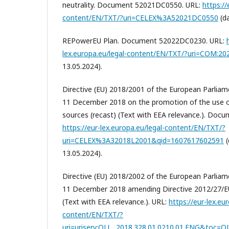
neutrality. Document 52021DC0550. URL:
https://
content/EN/TXT/?uri=CELEX%3A52021DC0550
(da
REPowerEU Plan. Document 52022DC0230. URL:
lex.europa.eu/legal-content/EN/TXT/?uri=COM:20
13.05.2024).
Directive (EU) 2018/2001 of the European Parliam
11 December 2018 on the promotion of the use o
sources (recast) (Text with EEA relevance.). Doc
https://eur-lex.europa.eu/legal-content/EN/TXT/?
uri=CELEX%3A32018L2001&qid=1607617602591
(
13.05.2024).
Directive (EU) 2018/2002 of the European Parliam
11 December 2018 amending Directive 2012/27/EU
(Text with EEA relevance.). URL:
https://eur-lex.eu
content/EN/TXT/?
uri=uriserv:OJ.L_.2018.328.01.0210.01.ENG&toc=O