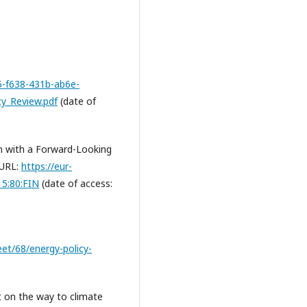
e5-f638-431b-ab6e-
y_Review.pdf
(date of
n with a Forward-Looking
 URL:
https://eur-
15:80:FIN
(date of access:
et/68/energy-policy-
et on the way to climate