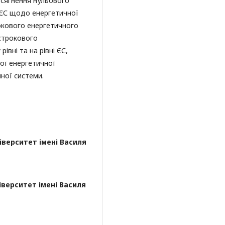
осягнення нульового
ю ЄС щодо енергетичної
окового енергетичного
строкового
вні та на рівні ЄС,
ої енергетичної
ної системи.
верситет імені Василя
верситет імені Василя