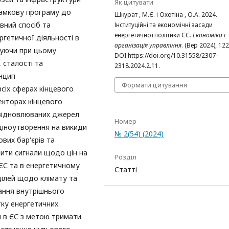
Як цитувати
рамкову програму до
Шкурат , М.Є. і Охотіна , О.А. 2024.
вний спосіб та
Інституційні та економічні засади
енергетичної політики ЄС.
Економіка і
гетичної діяльності в
організація управління
. (Вер 2024), 12
чуючи при цьому
DOI:https://doi.org/10.31558/2307-
 сталості та
2318.2024.2.11.
инцип
Формати цитування
сіх сферах кінцевого
секторах кінцевого
відновлюваних джерел
Номер
 ціноутворення на викиди
№ 2(54) (2024)
вих бар'єрів та
лити сигнали щодо цін на
Розділ
 ЄС та в енергетичному
Статті
цілей щодо клімату та
ання внутрішнього
тку енергетичних
я в ЄС з метою тримати