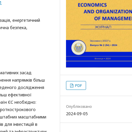
1
зація, енергетичний
ична безпека,
мативних засад
чення напрямків більш
PDF
оведеного дослідження
ільш ефективної
країн ЄС необхідно:
Опубліковано
короткострокового
2024-09-05
сштабних масштабними
в для інвестицій в
узей та інфраструктури