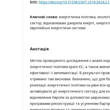
DOI:
https://doi.org/10.31558/2307-2318.2024.2.1
Ключові слова:
енергетична політика, екологі
сектор, відновлювані джерела енергії, енергет
європейські енергетичні системи
Анотація
Метою проведеного дослідження є аналіз нор
енергетичної політики країн ЄС, а також визна
ефективної її імплементації. В результаті пр
отримано такі висновки. Визначено, що для б
реалізації енергетичної політики на рівні всіх 
активізувати дії енергетичного сектору для 
відновлення Європи за допомогою широкома
програмами реконструкції та усуненням бар'єрі
енергетичні проекти та сприяння розвитку гал