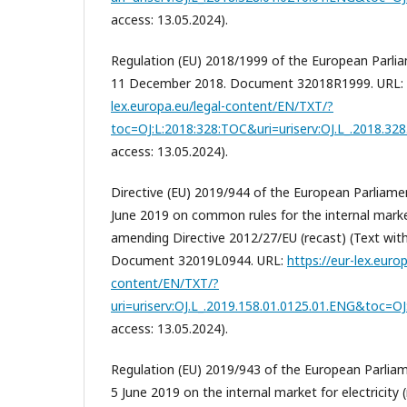
access: 13.05.2024).
Regulation (EU) 2018/1999 of the European Parlia
11 December 2018. Document 32018R1999. URL:
lex.europa.eu/legal-content/EN/TXT/?
toc=OJ:L:2018:328:TOC&uri=uriserv:OJ.L_.2018.32
access: 13.05.2024).
Directive (EU) 2019/944 of the European Parliamen
June 2019 on common rules for the internal market
amending Directive 2012/27/EU (recast) (Text with
Document 32019L0944. URL:
https://eur-lex.europ
content/EN/TXT/?
uri=uriserv:OJ.L_.2019.158.01.0125.01.ENG&toc=O
access: 13.05.2024).
Regulation (EU) 2019/943 of the European Parliam
5 June 2019 on the internal market for electricity 