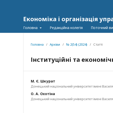
Економіка і організація упр
Головна
Редакційна колегія
Поточний ви
Головна
/
Архіви
/
№ 2(54) (2024)
/
Статті
Інституційні та економіч
М. Є. Шкурат
Донецький національний університет імені Василя
О. А. Охотіна
Донецький національний університет імені Василя