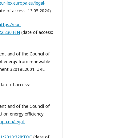
eur-lex.europa.eu/legal-
te of access: 13.05.2024).
https://eur-
22:230:FIN
(date of access:
ent and of the Council of
f energy from renewable
ument 32018L2001. URL:
date of access:
ent and of the Council of
 on energy efficiency
ropa.eu/legal-
J:L:2018:328:TOC
(date of