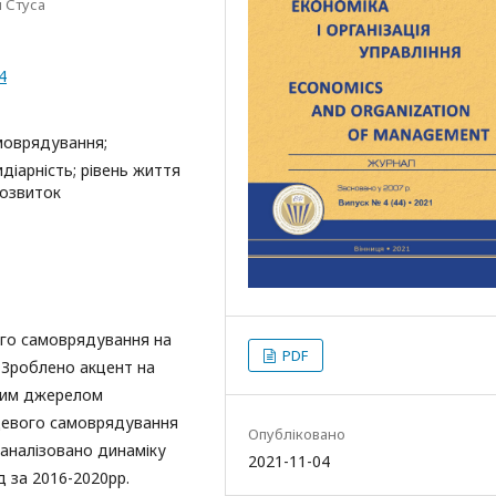
 Стуса
4
моврядування;
діарність; рівень життя
розвиток
ого самоврядування на
PDF
 Зроблено акцент на
ним джерелом
ісцевого самоврядування
Опубліковано
оаналізовано динаміку
2021-11-04
 за 2016-2020рр.