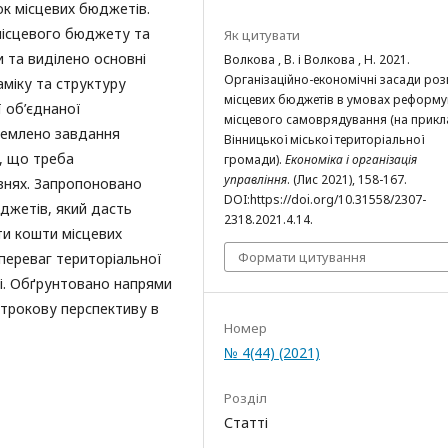
ок місцевих бюджетів.
місцевого бюджету та
Як цитувати
 та виділено основні
Волкова , В. і Волкова , Н. 2021.
Організаційно-економічні засади роз
міку та структуру
місцевих бюджетів в умовах реформ
ї об’єднаної
місцевого самоврядування (на прикл
ремлено завдання
Вінницької міської територіальної
, що треба
громади).
Економіка і організація
управління
. (Лис 2021), 158-167.
внях. Запропоновано
DOI:https://doi.org/10.31558/2307-
джетів, який дасть
2318.2021.4.14.
ти кошти місцевих
Формати цитування
переваг територіальної
ті. Обґрунтовано напрями
трокову перспективу в
Номер
№ 4(44) (2021)
Розділ
Статті