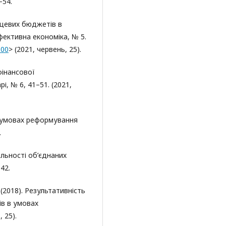
–54.
ісцевих бюджетів в
фективна економіка, № 5.
100
> (2021, червень, 25).
фінансової
і, № 6, 41–51. (2021,
 умовах реформування
.
яльності об’єднаних
42.
 (2018). Результативність
ів в умовах
 25).