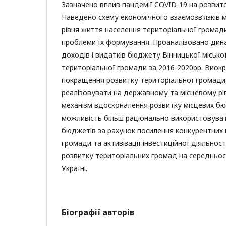
Зазначено вплив пандемії COVID-19 на розвит
Наведено схему економічного взаємозв’язків 
рівня життя населення територіальної громади
проблеми їх формування. Проаналізовано дина
доходів і видатків бюджету Вінницької місько
територіальної громади за 2016-2020рр. Виок
покращення розвитку територіальної громади
реалізовувати на державному та місцевому рі
механізм вдосконалення розвитку місцевих бю
можливість більш раціонально використовува
бюджетів за рахунок посилення конкурентних 
громади та активізації інвестиційної діяльнос
розвитку територіальних громад на середньос
Україні.
Біографії авторів