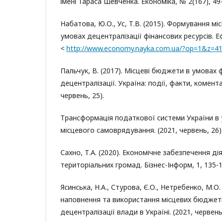
iмені Тараса Шевченка. Економiка, № 2(167), 49
Набатова, Ю.О., Ус, Т.В. (2015). Формування м
умовах децентралізації фінансових ресурсів. Е
<
http://www.economy.nayka.com.ua/?op=1&z=4
Пальчук, В. (2017). Місцеві бюджети в умовах 
децентралізації. Україна: події, факти, коментар
червень, 25).
Трансформація податкової системи України в
місцевого самоврядування. (2021, червень, 26)
Сахно, Т.А. (2020). Економічне забезпечення ді
територіальних громад. Бізнес-Інформ, 1, 135-1
Ясинська, Н.А., Стурова, Є.О., Нетребенко, М.О.
наповнення та використання місцевих бюджет
децентралізації влади в Україні. (2021, червень,