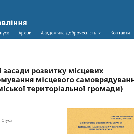
авління
пуск
Архіви
Академічна доброчесність
Контакти
і засади розвитку місцевих
рмування місцевого самоврядуван
міської територіальної громади)
 Стуса