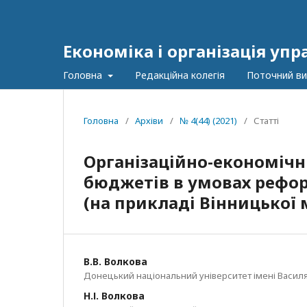
Економіка і організація упр
Головна
Редакційна колегія
Поточний ви
Головна
/
Архіви
/
№ 4(44) (2021)
/
Статті
Організаційно-економічн
бюджетів в умовах рефо
(на прикладі Вінницької 
В.В. Волкова
Донецький національний університет імені Василя
Н.І. Волкова