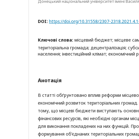
Донецький національний університет імені Василя
DOI:
https://doi.org/10.31558/2307-2318.2021.4.1
Ключові слова:
місцевий бюджет; місцеве са
територіальна громада; децентралізація; субси
населення; інвестиційний клімат; економічний 
Анотація
В статті обґрунтовано вплив реформи місцев
економічний розвиток територіальних громад.
тому, що місцеві бюджети виступають основ
фінансових ресурсів, які необхідні органам м
для виконання покладених на них функцій. Пр
формування об’єднаних територіальних громад