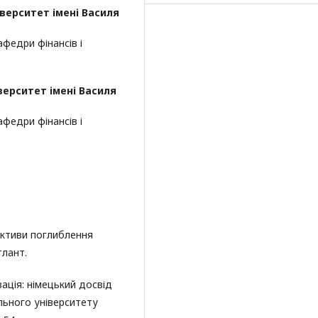
верситет імені Василя
федри фінансів і
ерситет імені Василя
федри фінансів і
пективи поглиблення
тлант.
зація: німецький досвід
ального університету