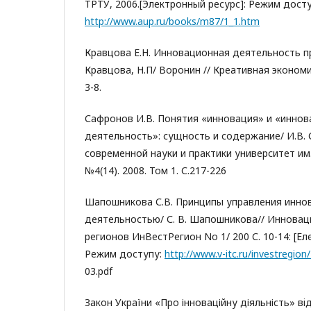
ТРТУ, 2006.[Электронный ресурс]: Режим досту
http://www.aup.ru/books/m87/1_1.htm
Кравцова Е.Н. Инновационная деятельность пр
Кравцова, Н.П/ Воронин // Креативная экономика. 
3-8.
Сафронов И.В. Понятия «инновация» и «инно
деятельность»: сущность и содержание/ И.В.
современной науки и практики университет им.
№4(14). 2008. Том 1. С.217-226
Шапошникова С.В. Принципы управления инно
деятельностью/ С. В. Шапошникова// Иннова
регионов ИнВестРегион No 1/ 200 С. 10-14: [Ел
Режим доступу:
http://www.v-itc.ru/investregion
03.pdf
Закон України «Про інноваційну діяльність» вiд