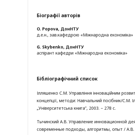
Біографії авторів
O. Popova,
ДонНТУ
д.е.н., зав.кафедрою «Міжнародна економіка»
G. Skybenko,
ДонНТУ
аспірант кафедри «Міжнародна економіка»
Бібліографічний список
Ілляшенко С.М. Управління інноваційним розви
концепції, методи: Навчальний посібник/С.М. 
„Університетська книга”, 2003. – 278 с.
Тычинский А.В. Управление инновационной де
современные подходы, алгоритмы, опыт / А.В. 