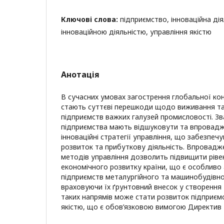
Ключові слова:
підприємство, інноваційна дія
інноваційною діяльністю, управління якістю
Анотація
В сучасних умовах загострення глобальної ко
стають суттєві перешкоди щодо виживання та
підприємств важких галузей промисловості. Зв
підприємства мають відшуковути та впровадж
інноваційні стратегії управління, що забезпеч
розвиток та прибуткову діяльність. Впровадж
методів управління дозволить підвищити ріве
економічного розвитку країни, що є особливо
підприємств металургійного та машинобудівно
враховуючи їх ґрунтовний внесок у створення
таких напрямів може стати розвиток підприємс
якістю, що є обов’язковою вимогою Директив 