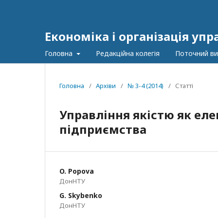
Економіка і організація упр
Головна
Редакційна колегія
Поточний ви
Головна
/
Архіви
/
№ 3-4 (2014)
/
Статті
Управління якістю як ел
підприємства
O. Popova
ДонНТУ
G. Skybenko
ДонНТУ