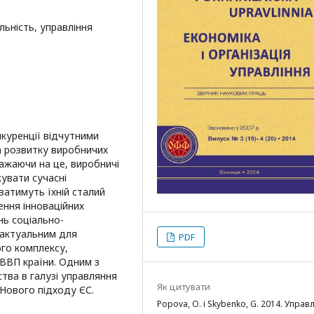
льність, управління
нкуренції відчутними
 розвитку виробничих
ажаючи на це, виробничі
увати сучасні
уватимуть їхній сталий
ення інноваційних
нь соціально-
 актуальним для
PDF
го комплексу,
 ВВП країни. Одним з
тва в галузі управляння
Як цитувати
Нового підходу ЄС.
Popova, O. і Skybenko, G. 2014. Управ