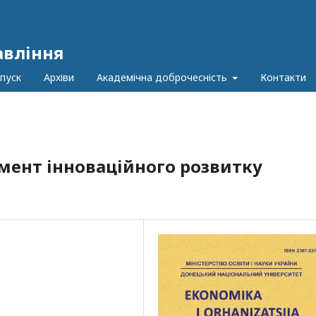
авління
пуск
Архіви
Академічна доброчесність
Контакти
емент інноваційного розвитку