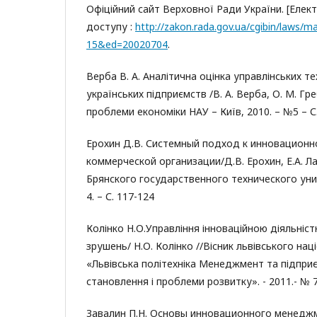
Офіційний сайт Верховної Ради України. [Елек
доступу :
http://zakon.rada.gov.ua/cgibin/laws/m
15&ed=20020704
.
Верба В. А. Аналітична оцінка управлінських т
українських підприємств /В. А. Верба, О. М. Гр
проблеми економіки НАУ – Київ, 2010. – №5 – С.
Ерохин Д.В. Системный подход к инновационн
коммерческой организации/Д.В. Ерохин, Е.А. Л
Брянского государственного технического унив
4. – С. 117-124
Колінко Н.О.Управління інноваційною діяльніст
зрушень/ Н.О. Колінко //Вісник львівського на
«Львівська політехніка Менеджмент та підприє
становлення і проблеми розвитку». - 2011.- № 70
Завалин П.Н. Основы инновационного менеджм