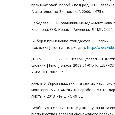
практика: учеб. пособ. / под ред. П.Н. Завалин
“Издательство Экономика”, 2000. – 475 с.
Лебедєва І.Б. Інноваційний менеджмент: навч. по
Касянова, О.В. Новак. – Алчевськ: ДГМГ, 2004. 
Выбор и применение стандартов ISO серии 900
документ] Доступ до ресурсу:
http://www.klubo
ДСТУ ISO 9000:2007. Системи управління якіст
словник. [Текст] Впров. 2008-01-01.- К.: Д
УКРАЇНИ, 2007.-36
Хмель В. Упровадждення та сертифікація сист
моніторингу / В. Хмель, Л. Бароболя // Стандар
якість. – 2013. - № 2. - С 49-52.
Верба В.А. Ефективність функціонування та е
підприємства Стратегія економічного розвитку 