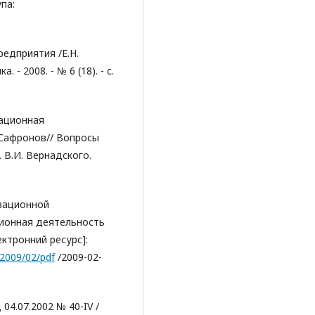
па:
едприятия /Е.Н.
- 2008. - № 6 (18). - c.
вационная
 Сафронов// Вопросы
 В.И. Вернадского.
вационной
ционная деятельность
ектронний ресурс]:
/2009/02/pdf
/2009-02-
 04.07.2002 № 40-IV /