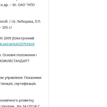
а и др. – М.: ОАО “НПО
сіб. / І.Б. Лебедєва, Л.П.
– 205 c/
0 2009 [Електронний
k.net/article2375.html
ю. Основні положення і
ЕРЖСПОЖИВСТАНДАРТ
ем управління. Показники
тизація, сертифікація,
кономічного розвитку
України . No 34 (2014) С.