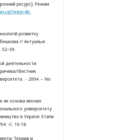
тронний ресурс]: Режим
ain.cgi?nreg=40-
ехнологій розвитку
ебешкова // Актуальні
 52–59.
ой деятельности
аричева//Вестник
ерситета . - 2004. – No
ю як основа якісних
ціонального університету
мництво в Україні: Етапи
4. -С. 10-18.
ента: Теория и