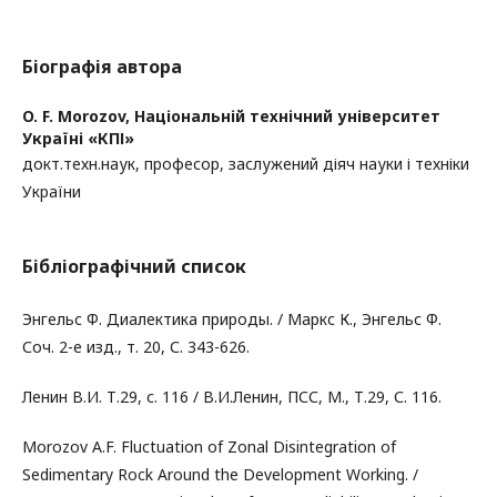
Біографія автора
O. F. Morozov,
Національній технічний університет
Україні «КПІ»
докт.техн.наук, професор, заслужений діяч науки і техніки
України
Бібліографічний список
Энгельс Ф. Диалектика природы. / Маркс К., Энгельс Ф.
Соч. 2-е изд., т. 20, С. 343-626.
Ленин В.И. Т.29, с. 116 / В.И.Ленин, ПСС, М., Т.29, С. 116.
Morozov A.F. Fluctuation of Zonal Disintegration of
Sedimentary Rock Around the Development Working. /