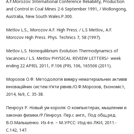
A.F.Morozov: International Conference Reliability, Production
and Control in Coal Mines 2-6 September 1991, / Wollongong,
Australia, New South Wales.Р.300.
Metlov L.S., Morozov A.F. High Press. / L.S Metlov., A.F.
Morozov High Press. Phys. Technics 7, 58 (1997).
Metlov L.S. Nonequilibrium Evolution Thermodynamics of
Vacancies./ L.S. Metlov PHYSICAL REVIEW LETTERS/- week
ending 22 APRIL 2011, Р.106 (PRL 106, 165506 (2011).
Морозов О.Ф. Методологія виміру нематеріальних активів
інноваційних систем п’яти рівнів./О.Ф.Морозов, Економіст,
2014, №9, С. 35-38.
Пенроуз Р. Новый ум короля: О компьютерах, мышлении и
законах физики./Р.Пенроуз. Пер.с англ., Под общ.ред.
В.О.Малышенко. Из.4-е. – М.:УРСС: Изд-во ЛКИ, 2011.-
С.142, 147.