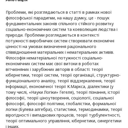
Проблеми, які розглядаються в статті в рамках нової
філософської парадигми, на нашу думку, це - пошук
фундаментальних законів спільного стійкого розвитку
соціально-економічних систем та коеволюция людства і
природи. Проблеми розглядаються в контексті
потужності виробничих систем створювати економічні
цінності на умовах визначення раціонального
співвідношення матеріальних і нематеріальних активів.
Філософія нематеріальної потужності соціально-
економічних систем має свої витоки в роботах
вітчизняних і зарубіжних авторів в області: теорії
кібернетики, теорії систем, теорії організації, структурно-
функціонального аналізу, теорії віддзеркалення, теорії
інформації, економічної теорії К.Маркса, діалектики (у
тому числі, «Науки Логіки» Гегеля), теорії пізнання, історії
філософії, теорії ціноутворення, соціології, соціальної
філософії, філософії політики, глобалістіки, формальної
логіки (Булева алгебра), статистики, термодинаміки, теорії
вірогідності і випадкових процесів, теорії турбулентності,
теорії оптимального управління, кібернетики, синергетики
і інших.