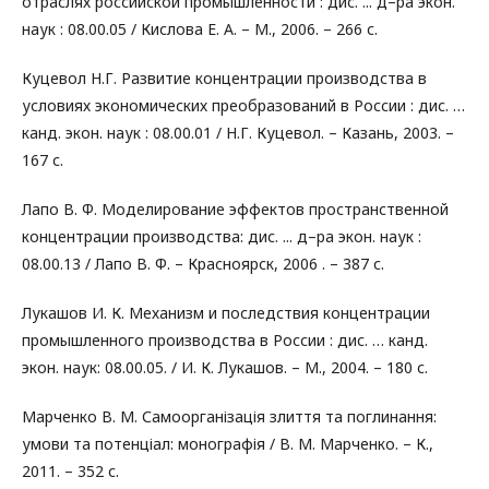
отраслях российской промышленности : дис. ... д–ра экон.
наук : 08.00.05 / Кислова Е. А. – М., 2006. – 266 с.
Куцевол Н.Г. Развитие концентрации производства в
условиях экономических преобразований в России : дис. …
канд. экон. наук : 08.00.01 / Н.Г. Куцевол. – Казань, 2003. –
167 с.
Лапо В. Ф. Моделирование эффектов пространственной
концентрации производства: дис. ... д–ра экон. наук :
08.00.13 / Лапо В. Ф. – Красноярск, 2006 . – 387 с.
Лукашов И. К. Механизм и последствия концентрации
промышленного производства в России : дис. … канд.
экон. наук: 08.00.05. / И. К. Лукашов. – М., 2004. – 180 с.
Марченко В. М. Самоорганізація злиття та поглинання:
умови та потенціал: монографія / В. М. Марченко. – К.,
2011. – 352 с.