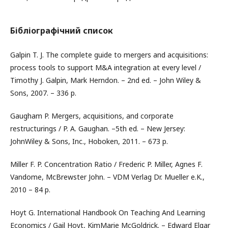
Бібліографічний список
Galpin T. J. The complete guide to mergers and acquisitions:
process tools to support M&A integration at every level /
Timothy J. Galpin, Mark Herndon. – 2nd ed. – John Wiley &
Sons, 2007. – 336 р.
Gaugham P. Mergers, acquisitions, and corporate
restructurings / P. A. Gaughan. –5th ed. – New Jersey:
JohnWiley & Sons, Inc., Hoboken, 2011. – 673 p.
Miller F. P. Concentration Ratio / Frederic P. Miller, Agnes F.
Vandome, McBrewster John. – VDM Verlag Dr. Mueller e.K.,
2010 – 84 p.
Hoyt G. International Handbook On Teaching And Learning
Economics / Gail Hoyt, KimMarie McGoldrick. – Edward Elgar